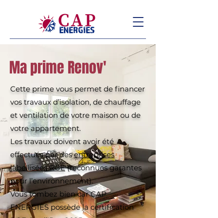
Ma prime Renov'
Cette prime vous permet de financer
vos travaux d’isolation, de chauffage
et ventilation de votre maison ou de
votre appartement.
Les travaux doivent avoir été
effectués par des
entreprises
labellisées RGE
(reconnues garantes
pour l’environnement).
Vous tombez bien car CAP
ENERGIES possède la certification